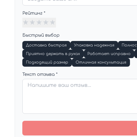
Рейтинг *
★
★
★
★
★
Быстрый выбор
Доставка быстрая
Упаковка надежная
Полно
Приятно держать в руках
Работает исправно
Подходящий размер
Отличная консультация
Текст отзыва *