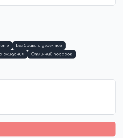
соте
Без брака и дефектов
о ожидания
Отличный подарок