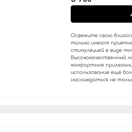
Освежите свою близос
только имеют приятны
стимуляцией в виде то
Высококачественный л
комфортное прилегани
использование ещё бо
наслаждаться не тольк