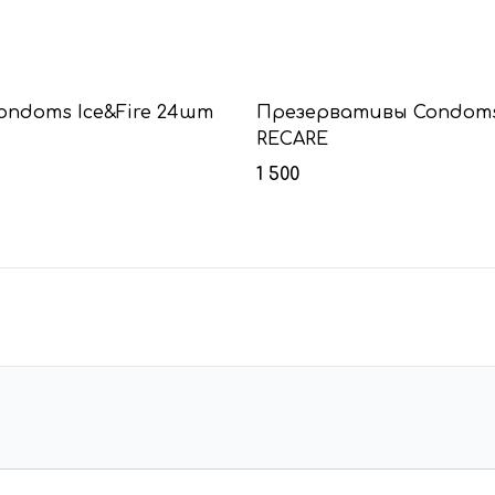
Condoms Ice&Fire 24шт
Презервативы Condoms
RECARE
1 500