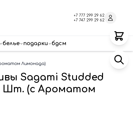
+7 777 299 29 62
+7 747 299 29 62
белье
подарки
бдсм
Ароматом Лимонада)
вы Sagami Studded
 Шт. (с Ароматом