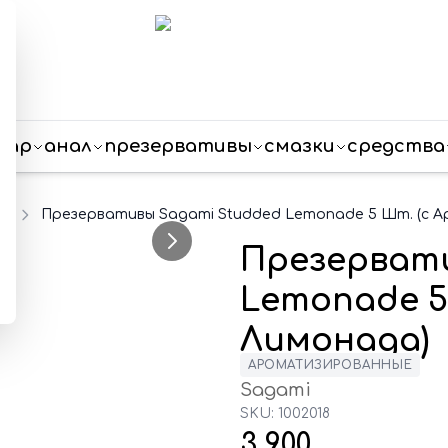
пар
анал
презервативы
смазки
средства
е
Презервативы Sagami Studded Lemonade 5 Шт. (с 
Презервати
Lemonade 5
Лимонада)
АРОМАТИЗИРОВАННЫЕ
Sagami
SKU:
1002018
3 900