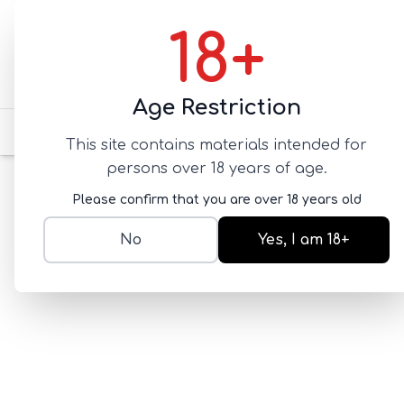
18+
Age Restriction
для него
для нее
для 
This site contains materials intended for
persons over 18 years of age.
Главная
ПРЕЗЕРВАТИВЫ
большие
Презерв
Please confirm that you are over 18 years old
No
Yes, I am 18+