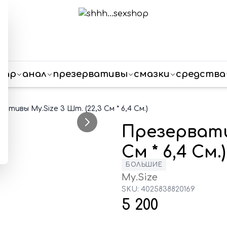
пар
анал
презервативы
смазки
средства
ативы My.Size 3 Шт. (22,3 См * 6,4 См.)
Презерватив
См * 6,4 См.)
БОЛЬШИЕ
My.Size
SKU:
4025838820169
5 200