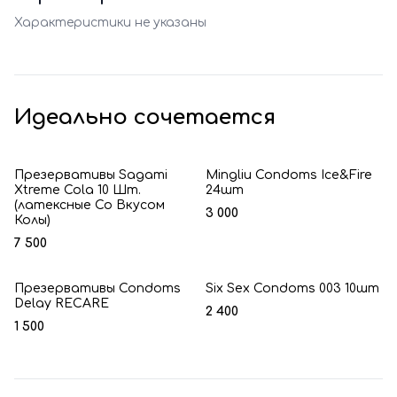
Характеристики не указаны
Идеально сочетается
Презервативы Sagami
Mingliu Condoms Ice&Fire
Xtreme Cola 10 Шт.
24шт
(латексные Со Вкусом
3 000
Колы)
7 500
Презервативы Condoms
Six Sex Condoms 003 10шт
Delay RECARE
2 400
1 500