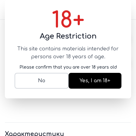
18+
Назад
Age Restriction
This site contains materials intended for
Olo Condoms Performa
persons over 18 years of age.
10шт
Please confirm that you are over 18 years old
СУПЕРТОНКИЕ
No
Yes, I am 18+
SKU:
lyao058
2 400
Характеристики