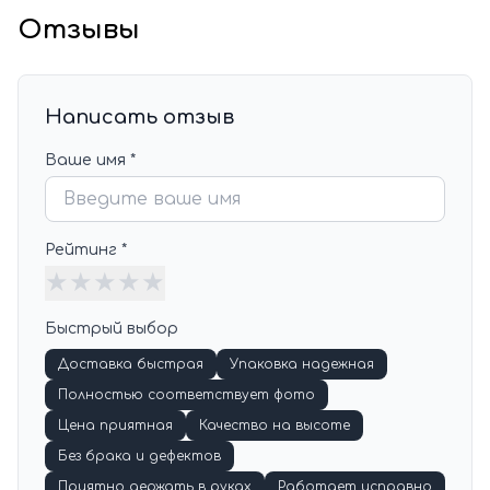
Отзывы
Написать отзыв
Ваше имя *
Рейтинг *
★
★
★
★
★
Быстрый выбор
Доставка быстрая
Упаковка надежная
Полностью соответствует фото
Цена приятная
Качество на высоте
Без брака и дефектов
Приятно держать в руках
Работает исправно