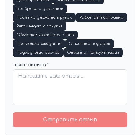
Цена приятная
Качество на высоте
Без брака и дефектов
Приятно держать в руках
Работает исправно
Рекомендую к покупке
Обязательно закажу снова
Превзошло ожидания
Отличный подарок
Подходящий размер
Отличная консультация
Текст отзыва *
Отправить отзыв