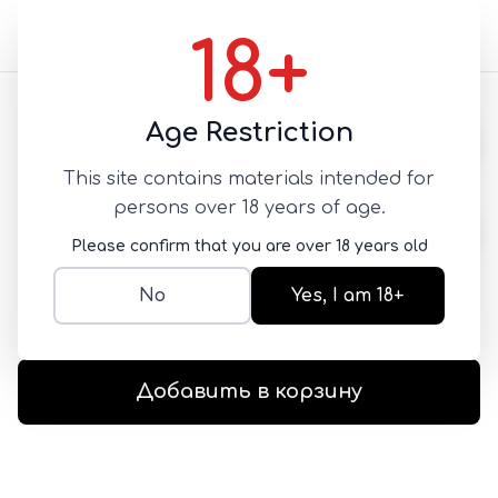
18+
Назад
Age Restriction
This site contains materials intended for
Mingliu Condoms
persons over 18 years of age.
rubber 002 3шт
Please confirm that you are over 18 years old
РЕЛЬЕФНЫЕ
No
Yes, I am 18+
SKU:
lyao046
1 300
Добавить в корзину