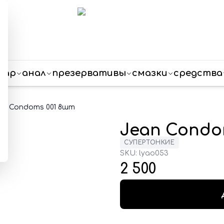
пар
анал
презервативы
смазки
средства
an Condoms 001 8шт
Jean Condo
СУПЕРТОНКИЕ
SKU:
lyao053
2 500