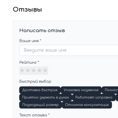
Отзывы
Написать отзыв
Ваше имя *
Рейтинг *
★
★
★
★
★
Быстрый выбор
Доставка быстрая
Упаковка надежная
Полно
Приятно держать в руках
Работает исправно
Подходящий размер
Отличная консультация
Текст отзыва *