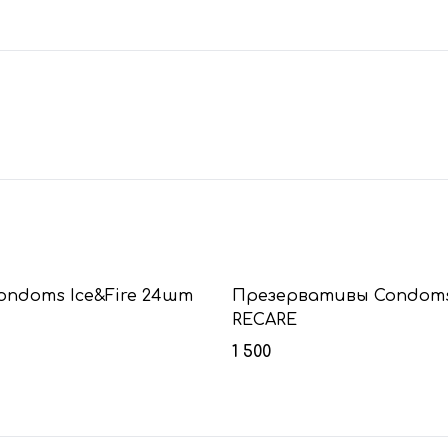
Condoms Ice&Fire 24шт
Презервативы Condoms
RECARE
1 500