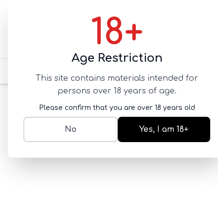
18+
Age Restriction
для него
для нее
для 
This site contains materials intended for
persons over 18 years of age.
Главная
ПРЕЗЕРВАТИВЫ
супертонкие
Je
Please confirm that you are over 18 years old
No
Yes, I am 18+