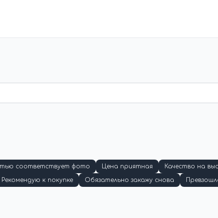
стью соответствует фото
Цена приятная
Качество на вы
Рекомендую к покупке
Обязательно закажу снова
Превзошл