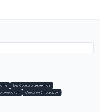
соте
Без брака и дефектов
о ожидания
Отличный подарок