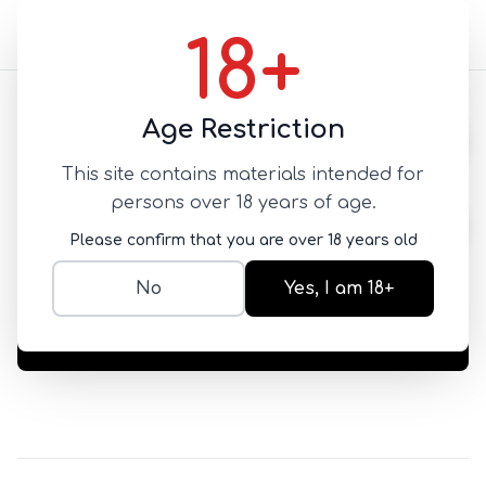
18+
Назад
Age Restriction
This site contains materials intended for
+ Шот Эспрессо
persons over 18 years of age.
+
Please confirm that you are over 18 years old
SKU:
NEW-1782923248735
500
No
Yes, I am 18+
Добавить в корзину