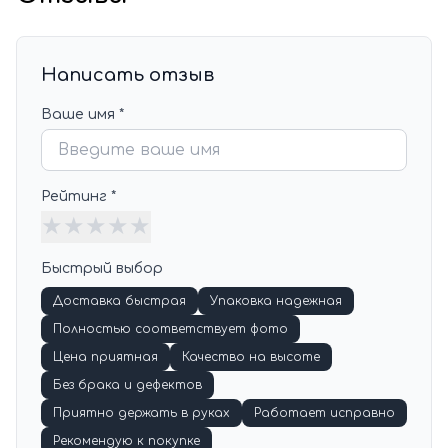
Написать отзыв
Ваше имя *
Рейтинг *
★
★
★
★
★
Быстрый выбор
Доставка быстрая
Упаковка надежная
Полностью соответствует фото
Цена приятная
Качество на высоте
Без брака и дефектов
Приятно держать в руках
Работает исправно
Рекомендую к покупке