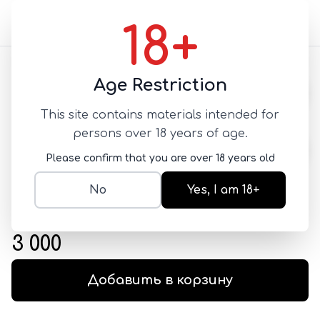
18+
Назад
Age Restriction
This site contains materials intended for
persons over 18 years of age.
Please confirm that you are over 18 years old
Розовая Женщина
No
Yes, I am 18+
СУЖАЮЩИЕ
SKU:
Alex105
3 000
Добавить в корзину