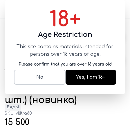
18+
Назад
Age Restriction
This site contains materials intended for
Препарат для
persons over 18 years of age.
усиления эрекции и
Please confirm that you are over 18 years old
продления полового
No
Yes, I am 18+
акта Vilitra 80 mg (10
шт.) (новинка)
БАДЫ
SKU:
vilitra80
15 500