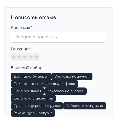
Написать отзыв
Ваше имя *
Рейтинг *
★
★
★
★
★
Быстрый выбор
Доставка быстрая
Упаковка надежная
Полностью соответствует фото
Цена приятная
Качество на высоте
Без брака и дефектов
Приятно держать в руках
Работает исправно
Рекомендую к покупке