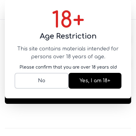
18+
Назад
Age Restriction
This site contains materials intended for
Мед
persons over 18 years of age.
COMPONENTS
Please confirm that you are over 18 years old
SKU:
NEW-1782923536999
0
No
Yes, I am 18+
Добавить в корзину