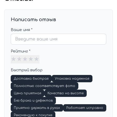
Написать отзыв
Ваше имя *
Рейтинг *
★
★
★
★
★
Быстрый выбор
Доставка быстрая
Упаковка надежная
Полностью соответствует фото
Цена приятная
Качество на высоте
Без брака и дефектов
Приятно держать в руках
Работает исправно
Рекомендую к покупке