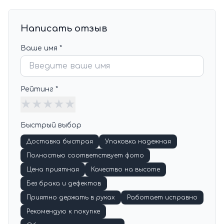
Написать отзыв
Ваше имя *
Рейтинг *
★
★
★
★
★
Быстрый выбор
Доставка быстрая
Упаковка надежная
Полностью соответствует фото
Цена приятная
Качество на высоте
Без брака и дефектов
Приятно держать в руках
Работает исправно
Рекомендую к покупке