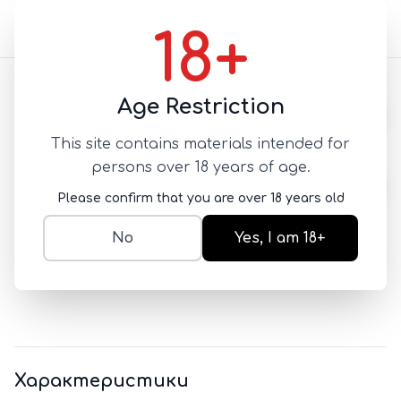
18+
Назад
Age Restriction
This site contains materials intended for
Маска-накидка для
persons over 18 years of age.
лица металлическая
Please confirm that you are over 18 years old
SKU:
NEW-1775824923574
No
Yes, I am 18+
5 500
Характеристики