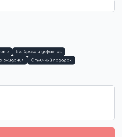
соте
Без брака и дефектов
о ожидания
Отличный подарок