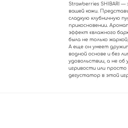
Strawberries SHIBARI —
вашей кожи. Представ
сладкую клубничную п
прикосновении. Аромат
эффект «влажного бар
была не только жаркой,
А еще он умеет дружит
водной основе и без л
удовольствии, а не об
игривости или просто
дегустатор в этой игр