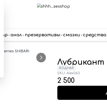
пар
анал
презервативы
смазки
средства
wberries SHIBARI
Лубрикант S
ВОДНАЯ
SKU:
Alex063
2 500