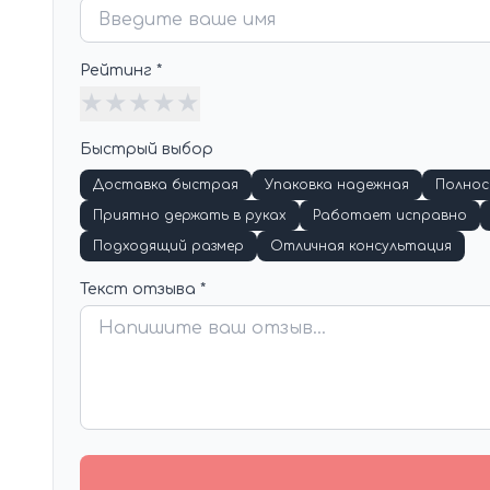
Рейтинг *
★
★
★
★
★
Быстрый выбор
Доставка быстрая
Упаковка надежная
Полно
Приятно держать в руках
Работает исправно
Подходящий размер
Отличная консультация
Текст отзыва *