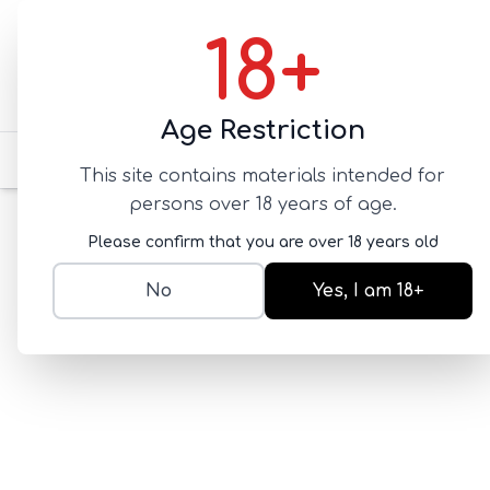
18+
Age Restriction
для него
для нее
для 
This site contains materials intended for
persons over 18 years of age.
Главная
СМАЗКИ
водная
Лубрикант Stra
Please confirm that you are over 18 years old
No
Yes, I am 18+