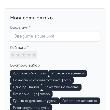
Написать отзыв
Ваше имя *
Рейтинг *
★
★
★
★
★
Быстрый выбор
Доставка быстрая
Упаковка надежная
Полностью соответствует фото
Цена приятная
Качество на высоте
Без брака и дефектов
Приятно держать в руках
Работает исправно
Рекомендую к покупке