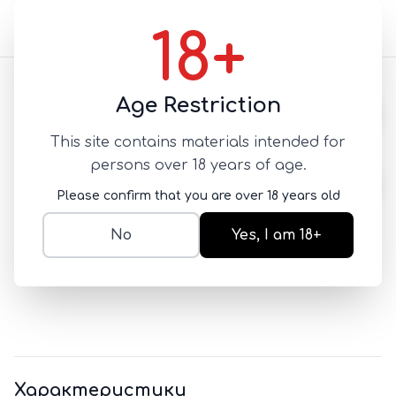
18+
Назад
Age Restriction
This site contains materials intended for
If Love Love of ice and
persons over 18 years of age.
fire Delay spray
Please confirm that you are over 18 years old
ПРОЛОНГАТОРЫ
No
Yes, I am 18+
SKU:
lyao101
5 500
Характеристики