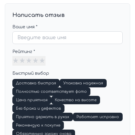
Написать отзыв
Ваше имя *
Рейтинг *
★
★
★
★
★
Быстрый выбор
Доставка быстрая
Упаковка надежная
Полностью соответствует фото
Цена приятная
Качество на высоте
Без брака и дефектов
Приятно держать в руках
Работает исправно
Рекомендую к покупке
Обязательно закажу снова