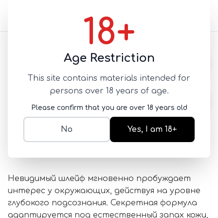
18+
Назад
Age Restriction
This site contains materials intended for
CrazyLife Pheromone
persons over 18 years of age.
Perfume Unisex
Please confirm that you are over 18 years old
С ФЕРОМОНАМИ
No
Yes, I am 18+
SKU:
Alex205
3 500
Невидимый шлейф мгновенно пробуждает
интерес у окружающих, действуя на уровне
глубокого подсознания. Секретная формула
адаптируется под естественный запах кожи,