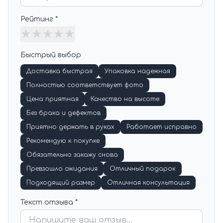
Рейтинг *
★
★
★
★
★
Быстрый выбор
Доставка быстрая
Упаковка надежная
Полностью соответствует фото
Цена приятная
Качество на высоте
Без брака и дефектов
Приятно держать в руках
Работает исправно
Рекомендую к покупке
Обязательно закажу снова
Превзошло ожидания
Отличный подарок
Подходящий размер
Отличная консультация
Текст отзыва *