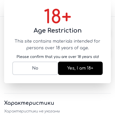
18+
Назад
Age Restriction
This site contains materials intended for
Айс ти
persons over 18 years of age.
НАПИТКИ
Please confirm that you are over 18 years old
SKU:
NEW-1782800902168
1 500
No
Yes, I am 18+
Характеристики
Характеристики не указаны