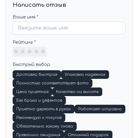
Написать отзыв
Ваше имя *
Рейтинг *
★
★
★
★
★
Быстрый выбор
Доставка быстрая
Упаковка надежная
Полностью соответствует фото
Цена приятная
Качество на высоте
Без брака и дефектов
Приятно держать в руках
Работает исправно
Рекомендую к покупке
Обязательно закажу снова
Превзошло ожидания
Отличный подарок